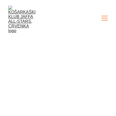
TAKMIČENJA
Klub trenutno raspolaže sa dve 
takmičarske selekcije (Pioniri i 
Kadeti). Takmičimo se u 
"Kvalitetnoj ligi" Košarkaškog 
Saveza Vojvodine. Osim ligaških 
utakmica, trudimo se da pružimo 
šansu svim našim članovima da 
iskažu svoj takmičarski duh, kroz niz 