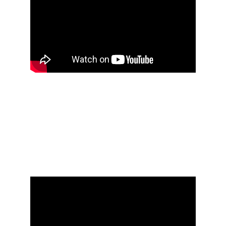
SPOT "IDEMO KA VRHU" 
EKSKLUZIVNO NA NAŠEM 
YOUTUBE KANALU!