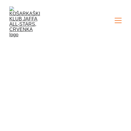
ŠREĆNI NOVOGODIŠNJI I
BOŽIĆNI PRAZNICI
ČESTITKA
ADMIN
12/31/2024
1 min read