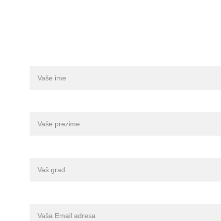
SAZNAJ VIŠE O PROGRAMU INDIVIDUALN
Vaše ime*
Vaše prezime*
Grad*
Vaš Email*