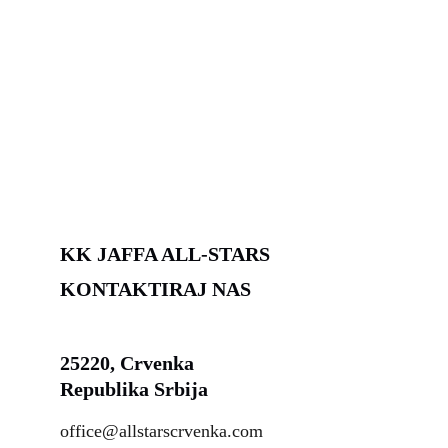
novu garnituru dresova koja će se naći u upotrebi 
ove sezone, pored već standardne narandžaste 
ganrniture. Zahvaljujemo se našim dragim 
prijateljima iz kompanije "DP Zaliv doo" iz 
Crvenke, na ovim divnim dresovima.
KK JAFFA ALL-STARS
KONTAKTIRAJ NAS
25220, Crvenka
Republika Srbija
office@allstarscrvenka.com