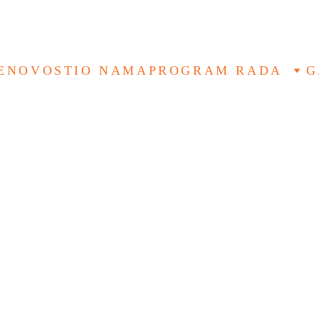
E
NOVOSTI
O NAMA
PROGRAM RADA
G
ELIO NOVOGODIŠNJE PAKE
ČLANOVIMA
NOVOSTI
ADMIN
12/26/2025
1 min read